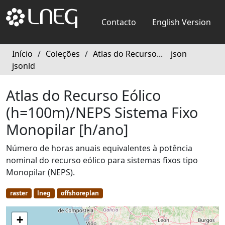
Contacto
English Version
Início
/
Coleções
/
Atlas do Recurso...
json
jsonld
Atlas do Recurso Eólico
(h=100m)/NEPS Sistema Fixo
Monopilar [h/ano]
Número de horas anuais equivalentes à potência
nominal do recurso eólico para sistemas fixos tipo
Monopilar (NEPS).
raster
lneg
offshoreplan
+