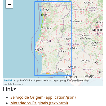
−
Leaflet
| © <a href="https://openstreetmap.org/copyright">OpenStreetMap
contributors</a>
Links
Serviço de Origem
(
application/json
)
Metadados Originais
(
text/html
)