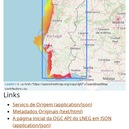
Leaflet
| © <a href="https://openstreetmap.org/copyright">OpenStreetMap
contributors</a>
Links
Serviço de Origem
(
application/json
)
Metadados Originais
(
text/html
)
A página inicial da OGC API do LNEG em JSON
(
application/json
)