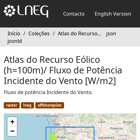
Contacto
English Version
Início
/
Coleções
/
Atlas do Recurso...
json
jsonld
Atlas do Recurso Eólico
(h=100m)/ Fluxo de Potência
Incidente do Vento [W/m2]
Fluxo de potência Incidente do Vento.
raster
lneg
offshoreplan
+
−