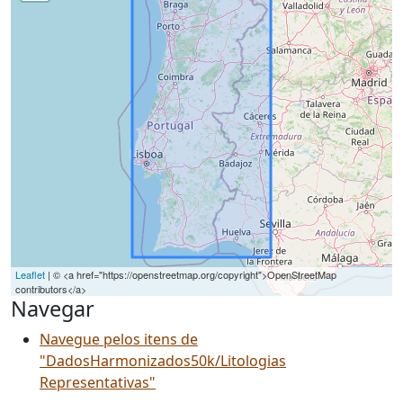
Leaflet
| © <a href="https://openstreetmap.org/copyright">OpenStreetMap
contributors</a>
Navegar
Navegue pelos itens de
"DadosHarmonizados50k/Litologias
Representativas"