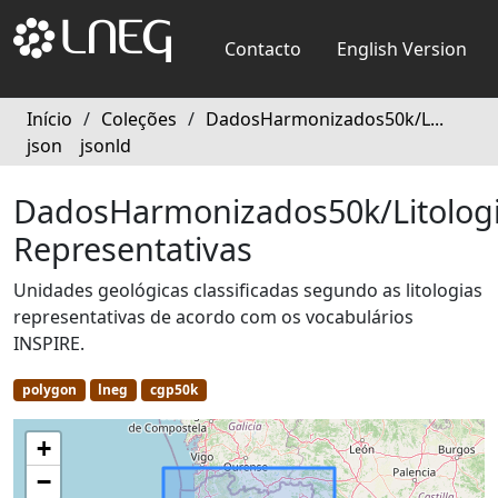
Contacto
English Version
Início
/
Coleções
/
DadosHarmonizados50k/L...
json
jsonld
DadosHarmonizados50k/Litolog
Representativas
Unidades geológicas classificadas segundo as litologias
representativas de acordo com os vocabulários
INSPIRE.
polygon
lneg
cgp50k
+
−