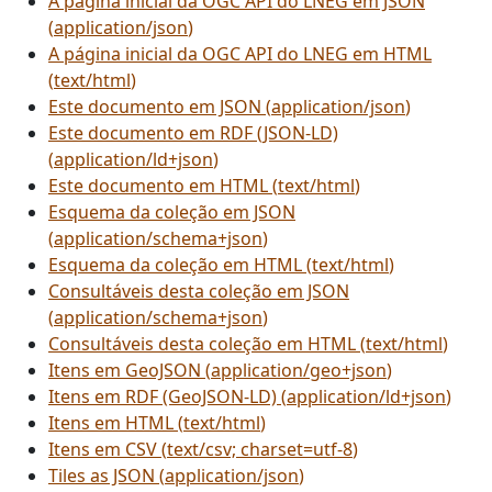
A página inicial da OGC API do LNEG em JSON
(
application/json
)
A página inicial da OGC API do LNEG em HTML
(
text/html
)
Este documento em JSON
(
application/json
)
Este documento em RDF (JSON-LD)
(
application/ld+json
)
Este documento em HTML
(
text/html
)
Esquema da coleção em JSON
(
application/schema+json
)
Esquema da coleção em HTML
(
text/html
)
Consultáveis desta coleção em JSON
(
application/schema+json
)
Consultáveis desta coleção em HTML
(
text/html
)
Itens em GeoJSON
(
application/geo+json
)
Itens em RDF (GeoJSON-LD)
(
application/ld+json
)
Itens em HTML
(
text/html
)
Itens em CSV
(
text/csv; charset=utf-8
)
Tiles as JSON
(
application/json
)