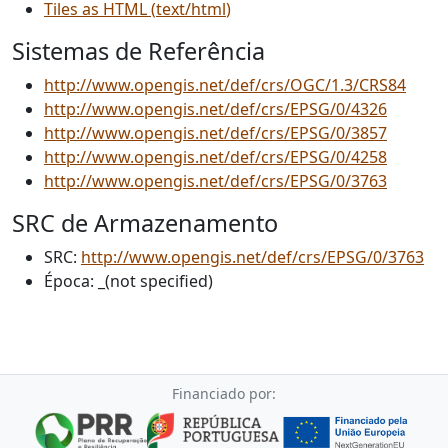
Tiles as HTML
(
text/html
)
Sistemas de Referência
http://www.opengis.net/def/crs/OGC/1.3/CRS84
http://www.opengis.net/def/crs/EPSG/0/4326
http://www.opengis.net/def/crs/EPSG/0/3857
http://www.opengis.net/def/crs/EPSG/0/4258
http://www.opengis.net/def/crs/EPSG/0/3763
SRC de Armazenamento
SRC:
http://www.opengis.net/def/crs/EPSG/0/3763
Época:
_(not specified)
Financiado por: