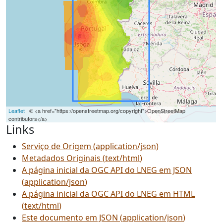
Leaflet
| © <a href="https://openstreetmap.org/copyright">OpenStreetMap
contributors</a>
Links
Serviço de Origem
(
application/json
)
Metadados Originais
(
text/html
)
A página inicial da OGC API do LNEG em JSON
(
application/json
)
A página inicial da OGC API do LNEG em HTML
(
text/html
)
Este documento em JSON
(
application/json
)